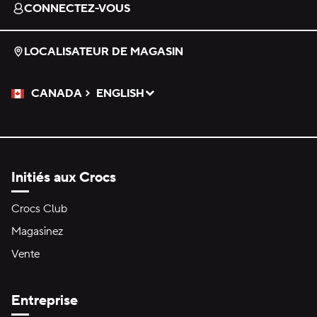
CONNECTEZ-VOUS
LOCALISATEUR DE MAGASIN
CANADA
ENGLISH
Veuillez sélectionner une langue
Sélectionné
Initiés aux Crocs
Crocs Club
Magasinez
Vente
Entreprise