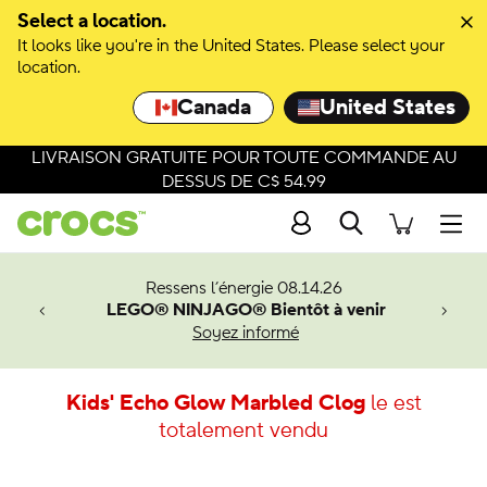
Select a location.
It looks like you're in the United States. Please select your
location.
Canada
United States
LIVRAISON GRATUITE POUR TOUTE COMMANDE AU
DESSUS DE C$ 54.99
Recherche
Men
veaux
Ressens l’énergie 08.14.26
LEGO® NINJAGO® Bientôt à venir
er-Man.
Soyez informé
an
Kids' Echo Glow Marbled Clog
le est
totalement vendu