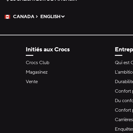
CANADA
ENGLISH
Veuillez sélectionner une langue
Sélectionné
Initiés aux Crocs
Entrep
Crocs Club
Qui est 
Magasinez
L'ambiti
Vente
Durabilit
Confort 
Du confo
Confort
Carrières
Enquête