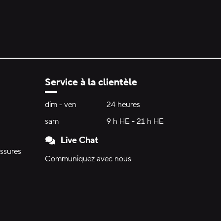
Service à la clientèle
Heures d'ouverture:
dim - ven
dimanche à vendredi
24 heures
24 heures
sam
samedi
9 h HE - 21 h HE
9 h HE - 21 h HE
Live Chat
ssures
Communiquez avec nous