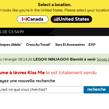
Select a location.
It looks like you're in the United States. Please select your location
Canada
United States
DE C$ 54.99
loques Jibbitz™
Crocs Au Travail™
Sacs Et Accessoires
EXP
s l’énergie 08.14.26
LEGO® NINJAGO® Bientôt à venir
Soyez 
ume à lèvres Kiss Me
le est totalement vendu
ayez une nouvelle recherche
recherche