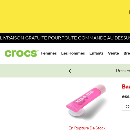
LIVRAISON GRATUITE POUR TOUTE COMMANDE AU DESSUS 
Femmes
Les Hommes
Enfants
Vente
Bre
e Spider-Man.
Magasinez Spider-Man
Ressen
Ba
ess
En Rupture De Stock