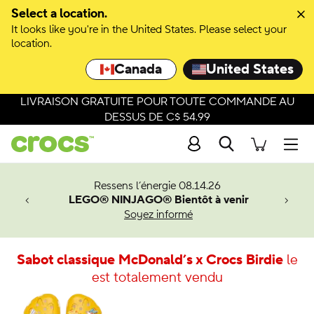
Select a location.
It looks like you're in the United States. Please select your
location.
Canada
United States
LIVRAISON GRATUITE POUR TOUTE COMMANDE AU
DESSUS DE C$ 54.99
Recherche
Men
veaux
Ressens l’énergie 08.14.26
LEGO® NINJAGO® Bientôt à venir
er-Man.
Soyez informé
an
Sabot classique McDonald’s x Crocs Birdie
le
est totalement vendu