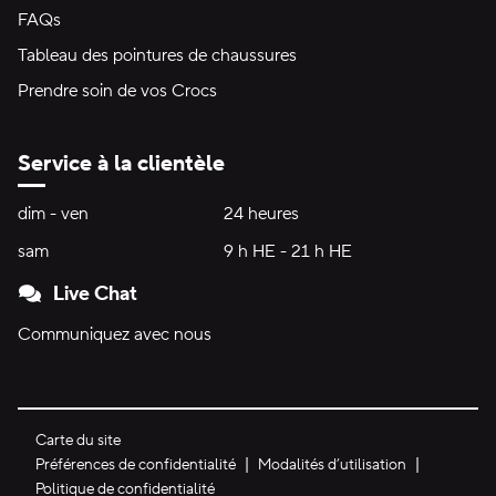
FAQs
Tableau des pointures de chaussures
Prendre soin de vos Crocs
Service à la clientèle
Heures d'ouverture:
dim - ven
dimanche à vendredi
24 heures
24 heures
sam
samedi
9 h HE - 21 h HE
9 h HE - 21 h HE
Live Chat
Communiquez avec nous
Carte du site
Préférences de confidentialité
Modalités d’utilisation
Politique de confidentialité