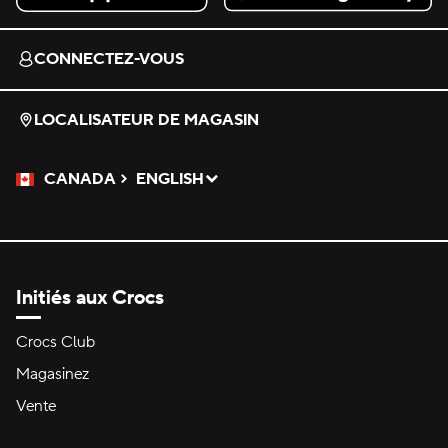
Download on the App Store.
Get it on Google Play.
CONNECTEZ-VOUS
LOCALISATEUR DE MAGASIN
CANADA
ENGLISH
Veuillez sélectionner une langue
Sélectionné
Initiés aux Crocs
Crocs Club
Magasinez
Vente