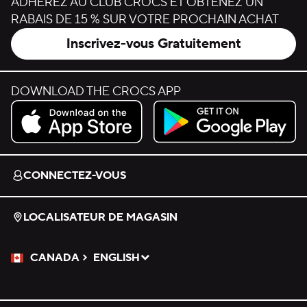
ADHÉREZ AU CLUB CROCS ET OBTENEZ UN
RABAIS DE 15 % SUR VOTRE PROCHAIN ACHAT
Inscrivez-vous Gratuitement
DOWNLOAD THE CROCS APP
Download on the App Store.
Get it on Google Play.
CONNECTEZ-VOUS
LOCALISATEUR DE MAGASIN
CANADA
ENGLISH
Veuillez sélectionner une langue
Sélectionné