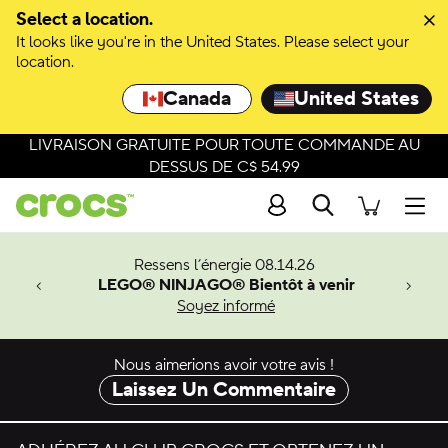
Passer à la sélection de couleurs
Select a location.
It looks like you're in the United States. Please select your
Passer aux détails du produit
location.
Canada
United States
LIVRAISON GRATUITE POUR TOUTE COMMANDE AU
DESSUS DE C$ 54.99
Recherche
Men
veaux
Ressens l’énergie 08.14.26
LEGO® NINJAGO® Bientôt à venir
er-Man.
Soyez informé
an
Nous aimerions avoir votre avis !
Laissez Un Commentaire