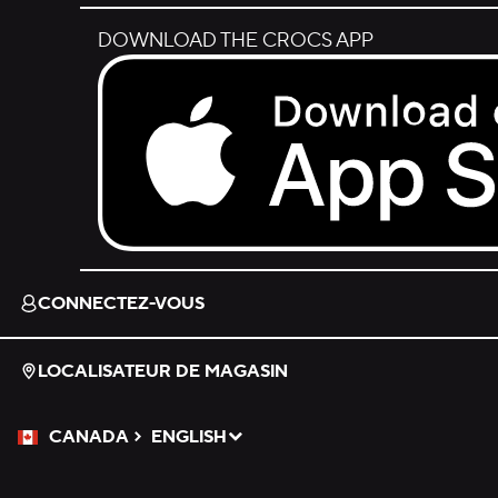
DOWNLOAD THE CROCS APP
Download on the App Store.
CONNECTEZ-VOUS
LOCALISATEUR DE MAGASIN
CANADA
ENGLISH
Veuillez sélectionner une langue
Sélectionné