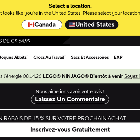
Select a location.
It looks like you're in the United States. Please select your location
Canada
United States
DE C$ 54.99
loques Jibbitz™
Crocs Au Travail™
Sacs Et Accessoires
EXP
s l’énergie 08.14.26
LEGO® NINJAGO® Bientôt à venir
Soyez 
Nous aimerions avoir votre avis !
Laissez Un Commentaire
 RABAIS DE 15 % SUR VOTRE PROCHAIN ACHAT
Inscrivez-vous Gratuitement