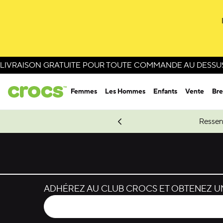
Passer à la sélection de couleurs
Passer aux détails du produit
LIVRAISON GRATUITE POUR TOUTE COMMANDE AU DESSUS 
Femmes
Les Hommes
Enfants
Vente
Bre
e Spider-Man.
Magasinez Spider-Man
Ressen
ADHÉREZ AU CLUB CROCS ET OBTENEZ UN