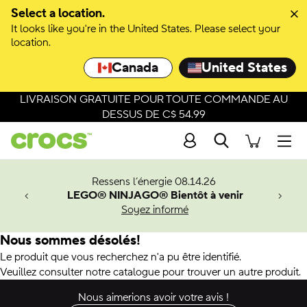
Select a location.
It looks like you're in the United States. Please select your
location.
Canada
United States
LIVRAISON GRATUITE POUR TOUTE COMMANDE AU
DESSUS DE C$ 54.99
Recherche
Men
veaux
Ressens l’énergie 08.14.26
LEGO® NINJAGO® Bientôt à venir
er-Man.
Soyez informé
an
Nous sommes désolés!
Le produit que vous recherchez n'a pu être identifié.
Veuillez consulter notre catalogue pour trouver un autre produit.
Nous aimerions avoir votre avis !