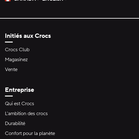
Veuillez sélectionner une langue
Sélectionné
Initiés aux Crocs
Crocs Club
Magasinez
Vente
Entreprise
Qui est Crocs
L'ambition des crocs
Durabilité
Confort pour la planète