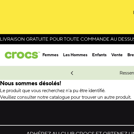
LIVRAISON GRATUITE POUR TOUTE COMMANDE AU DESSUS 
Femmes
Les Hommes
Enfants
Vente
Bre
e Spider-Man.
Magasinez Spider-Man
Ressen
Nous sommes désolés!
Le produit que vous recherchez n'a pu être identifié.
Veuillez consulter notre catalogue pour trouver un autre produit.