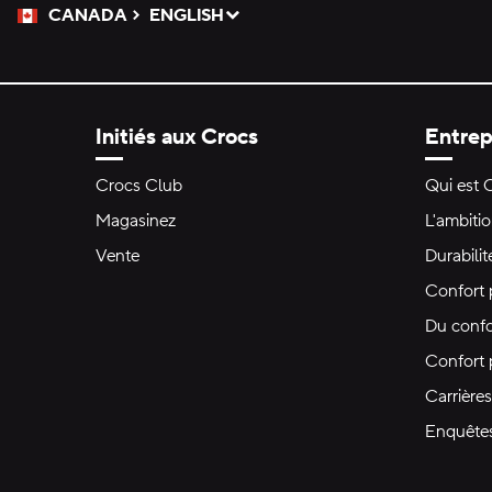
CANADA
ENGLISH
Veuillez sélectionner une langue
Sélectionné
Initiés aux Crocs
Entrep
Crocs Club
Qui est 
Magasinez
L'ambiti
Vente
Durabilit
Confort 
Du confo
Confort
Carrières
Enquête