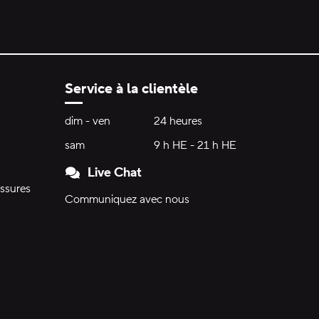
Service à la clientèle
Heures d'ouverture:
dim - ven
dimanche à vendredi
24 heures
24 heures
sam
samedi
9 h HE - 21 h HE
9 h HE - 21 h HE
Live Chat
ssures
Communiquez avec nous