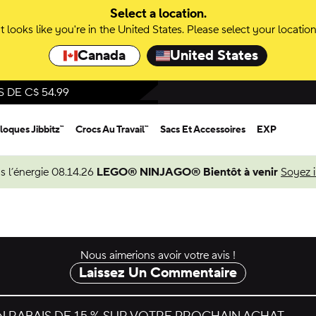
Select a location.
It looks like you're in the United States. Please select your location
Canada
United States
DE C$ 54.99
loques Jibbitz™
Crocs Au Travail™
Sacs Et Accessoires
EXP
s l’énergie 08.14.26
LEGO® NINJAGO® Bientôt à venir
Soyez 
Nous aimerions avoir votre avis !
Laissez Un Commentaire