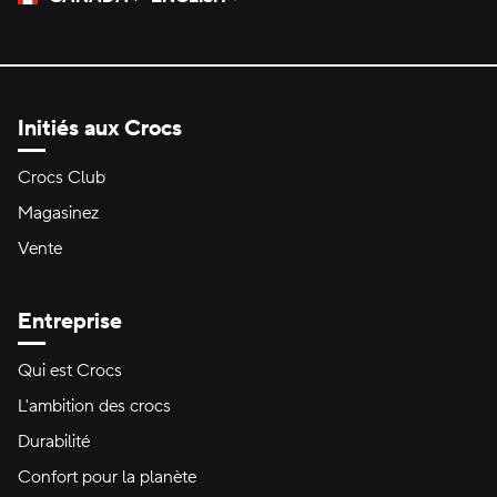
Veuillez sélectionner une langue
Sélectionné
Initiés aux Crocs
Crocs Club
Magasinez
Vente
Entreprise
Qui est Crocs
L'ambition des crocs
Durabilité
Confort pour la planète