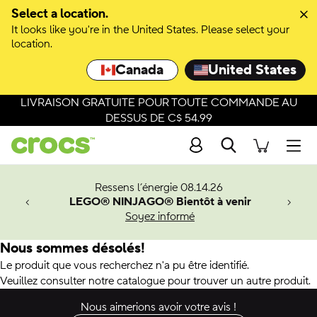
Select a location.
It looks like you're in the United States. Please select your
location.
Canada
United States
LIVRAISON GRATUITE POUR TOUTE COMMANDE AU
DESSUS DE C$ 54.99
Recherche
Men
veaux
Ressens l’énergie 08.14.26
LEGO® NINJAGO® Bientôt à venir
er-Man.
Soyez informé
an
Nous sommes désolés!
Le produit que vous recherchez n'a pu être identifié.
Veuillez consulter notre catalogue pour trouver un autre produit.
Nous aimerions avoir votre avis !