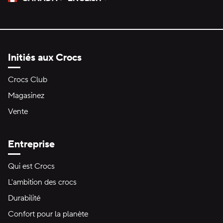
Veuillez sélectionner une langue
Sélectionné
Initiés aux Crocs
Crocs Club
Magasinez
Vente
Entreprise
Qui est Crocs
L'ambition des crocs
Durabilité
Confort pour la planète