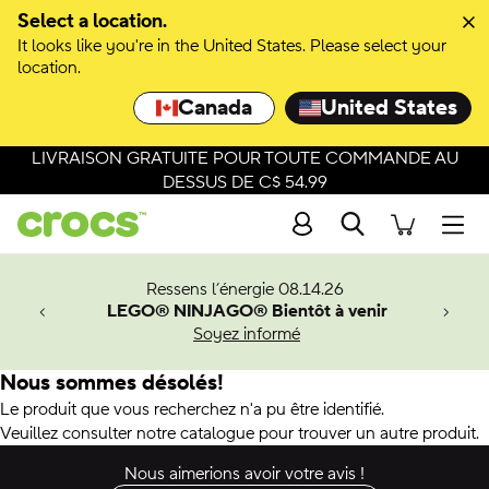
Select a location.
It looks like you're in the United States. Please select your
location.
Canada
United States
LIVRAISON GRATUITE POUR TOUTE COMMANDE AU
DESSUS DE C$ 54.99
Recherche
Men
veaux
Ressens l’énergie 08.14.26
LEGO® NINJAGO® Bientôt à venir
er-Man.
Soyez informé
an
Nous sommes désolés!
Le produit que vous recherchez n'a pu être identifié.
Veuillez consulter notre catalogue pour trouver un autre produit.
Nous aimerions avoir votre avis !