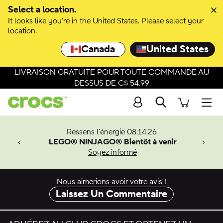
Passer à la sélection de couleurs
Select a location.
It looks like you're in the United States. Please select your
Passer aux détails du produit
location.
Canada
United States
LIVRAISON GRATUITE POUR TOUTE COMMANDE AU
DESSUS DE C$ 54.99
Recherche
Men
veaux
Ressens l’énergie 08.14.26
LEGO® NINJAGO® Bientôt à venir
er-Man.
Soyez informé
an
Nous aimerions avoir votre avis !
Laissez Un Commentaire