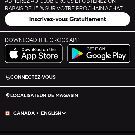
ADHÉREZ AU CLUB CROCS ET OBTENEZ UN
RABAIS DE 15 % SUR VOTRE PROCHAIN ACHAT
Inscrivez-vous Gratuitement
DOWNLOAD THE CROCS APP
Download on the App Store.
Get it on Google Play.
CONNECTEZ-VOUS
LOCALISATEUR DE MAGASIN
CANADA
ENGLISH
Veuillez sélectionner une langue
Sélectionné