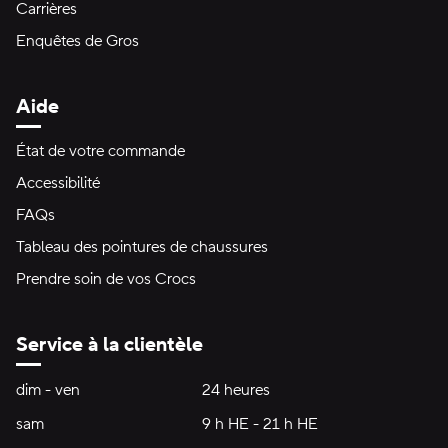
Carrières
Enquêtes de Gros
Aide
État de votre commande
Accessibilité
FAQs
Tableau des pointures de chaussures
Prendre soin de vos Crocs
Service à la clientèle
Heures d'ouverture:
dim - ven
dimanche à vendredi
24 heures
24 heures
sam
samedi
9 h HE - 21 h HE
9 h HE - 21 h HE