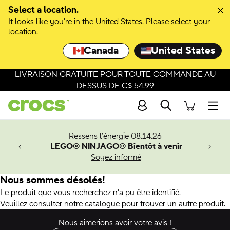
Select a location.
It looks like you're in the United States. Please select your
location.
Canada
United States
LIVRAISON GRATUITE POUR TOUTE COMMANDE AU
DESSUS DE C$ 54.99
Recherche
Men
veaux
Ressens l’énergie 08.14.26
LEGO® NINJAGO® Bientôt à venir
er-Man.
Soyez informé
an
Nous sommes désolés!
Le produit que vous recherchez n'a pu être identifié.
Veuillez consulter notre catalogue pour trouver un autre produit.
Nous aimerions avoir votre avis !