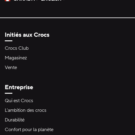
Veuillez sélectionner une langue
Sélectionné
Initiés aux Crocs
Crocs Club
Magasinez
Vente
Entreprise
Qui est Crocs
L'ambition des crocs
Durabilité
Confort pour la planète