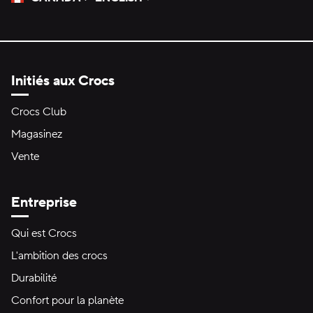
Veuillez sélectionner une langue
Sélectionné
Initiés aux Crocs
Crocs Club
Magasinez
Vente
Entreprise
Qui est Crocs
L'ambition des crocs
Durabilité
Confort pour la planète