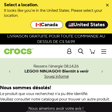
Select a location.
It looks like you're in the United States. Please select your
location.
Canada
United States
LIVRAISON GRATUITE POUR TOUTE COMMANDE AU
DESSUS DE C$ 54.99
Recherche
Men
veaux
Ressens l’énergie 08.14.26
LEGO® NINJAGO® Bientôt à venir
er-Man.
Soyez informé
an
Nous sommes désolés!
Le produit que vous recherchez n'a pu être identifié.
Veuillez consulter notre catalogue pour trouver un autre produit.
Nous aimerions avoir votre avis !