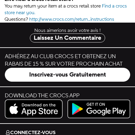
You may return your item at a crocs retail store
Find a crocs
store near you.
Questions?
http://www.crocs.com/return_instructions
Nous aimerions avoir votre avis !
Laissez Un Commentaire
ADHÉREZ AU CLUB CROCS ET OBTENEZ UN
RABAIS DE 15 % SUR VOTRE PROCHAIN ACHAT
Inscrivez-vous Gratuitement
DOWNLOAD THE CROCS APP
Download on the App Store.
Get it on Google Play.
CONNECTEZ-VOUS