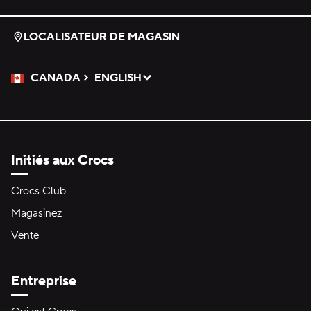
LOCALISATEUR DE MAGASIN
CANADA
ENGLISH
Veuillez sélectionner une langue
Sélectionné
Initiés aux Crocs
Crocs Club
Magasinez
Vente
Entreprise