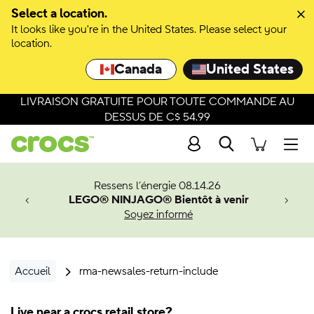
Select a location.
It looks like you're in the United States. Please select your
location.
Canada
United States
LIVRAISON GRATUITE POUR TOUTE COMMANDE AU
DESSUS DE C$ 54.99
Recherche
Men
veaux
Ressens l’énergie 08.14.26
LEGO® NINJAGO® Bientôt à venir
er-Man.
Soyez informé
an
Accueil
rma-newsales-return-include
Live near a crocs retail store?