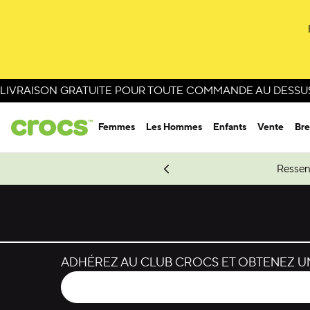
Passer à la sélection de couleurs
Passer aux détails du produit
LIVRAISON GRATUITE POUR TOUTE COMMANDE AU DESSUS 
Femmes
Les Hommes
Enfants
Vente
Bre
e Spider-Man.
Magasinez Spider-Man
Ressen
ADHÉREZ AU CLUB CROCS ET OBTENEZ UN