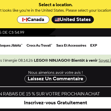
Select a location.
It looks like you're in the United States. Please select your location
Canada
United States
DE C$ 54.99
loques Jibbitz™
Crocs Au Travail™
Sacs Et Accessoires
EXP
s l’énergie 08.14.26
LEGO® NINJAGO® Bientôt à venir
Soyez 
Nous aimerions avoir votre avis !
Laissez Un Commentaire
 RABAIS DE 15 % SUR VOTRE PROCHAIN ACHAT
Inscrivez-vous Gratuitement