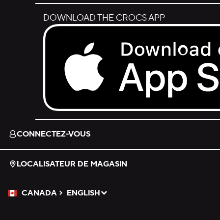
DOWNLOAD THE CROCS APP
Download on the App Store.
CONNECTEZ-VOUS
LOCALISATEUR DE MAGASIN
CANADA
ENGLISH
Veuillez sélectionner une langue
Sélectionné