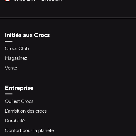
Veuillez sélectionner une langue
Sélectionné
Initiés aux Crocs
Crocs Club
Magasinez
Vente
Entreprise
Qui est Crocs
L'ambition des crocs
Durabilité
Confort pour la planète