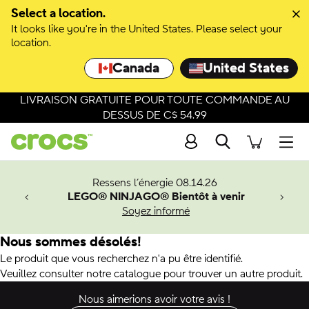
Select a location.
It looks like you're in the United States. Please select your
location.
Canada
United States
LIVRAISON GRATUITE POUR TOUTE COMMANDE AU
DESSUS DE C$ 54.99
Recherche
Men
veaux
Ressens l’énergie 08.14.26
LEGO® NINJAGO® Bientôt à venir
er-Man.
Soyez informé
an
Nous sommes désolés!
Le produit que vous recherchez n'a pu être identifié.
Veuillez consulter notre catalogue pour trouver un autre produit.
Nous aimerions avoir votre avis !