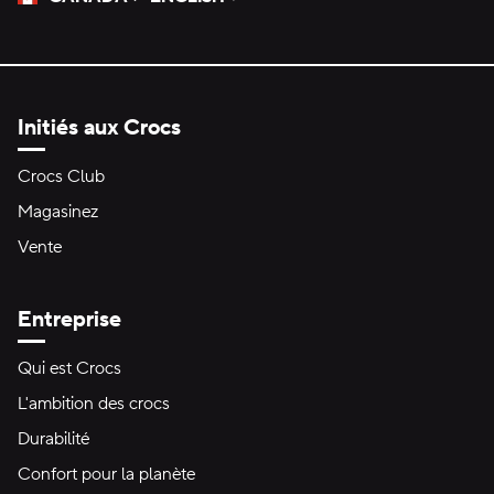
Veuillez sélectionner une langue
Sélectionné
Initiés aux Crocs
Crocs Club
Magasinez
Vente
Entreprise
Qui est Crocs
L'ambition des crocs
Durabilité
Confort pour la planète