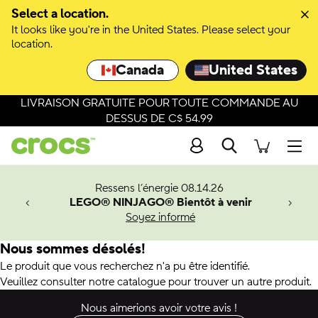
Select a location.
It looks like you're in the United States. Please select your
location.
Canada
United States
LIVRAISON GRATUITE POUR TOUTE COMMANDE AU
DESSUS DE C$ 54.99
Recherche
Men
veaux
Ressens l’énergie 08.14.26
LEGO® NINJAGO® Bientôt à venir
er-Man.
Soyez informé
an
Nous sommes désolés!
Le produit que vous recherchez n'a pu être identifié.
Veuillez consulter notre catalogue pour trouver un autre produit.
Nous aimerions avoir votre avis !