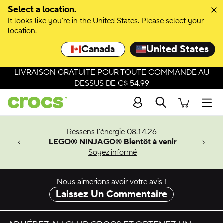
Passer à la sélection de couleurs
Select a location.
It looks like you're in the United States. Please select your
Passer aux détails du produit
location.
Canada
United States
LIVRAISON GRATUITE POUR TOUTE COMMANDE AU
DESSUS DE C$ 54.99
Recherche
Men
veaux
Ressens l’énergie 08.14.26
LEGO® NINJAGO® Bientôt à venir
er-Man.
Soyez informé
an
Nous aimerions avoir votre avis !
Laissez Un Commentaire