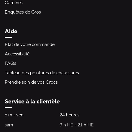
Carrières
Enquêtes de Gros
Aide
État de votre commande
Accessibilité
FAQs
Tableau des pointures de chaussures
Prendre soin de vos Crocs
Service à la clientèle
Heures d'ouverture:
dim - ven
dimanche à vendredi
24 heures
24 heures
sam
samedi
9 h HE - 21 h HE
9 h HE - 21 h HE