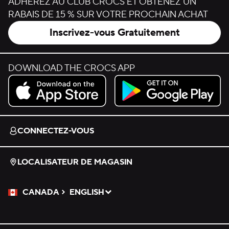
ADHÉREZ AU CLUB CROCS ET OBTENEZ UN
RABAIS DE 15 % SUR VOTRE PROCHAIN ACHAT
Inscrivez-vous Gratuitement
DOWNLOAD THE CROCS APP
Download on the App Store.
Get it on Google Play.
CONNECTEZ-VOUS
LOCALISATEUR DE MAGASIN
CANADA
ENGLISH
Veuillez sélectionner une langue
Sélectionné