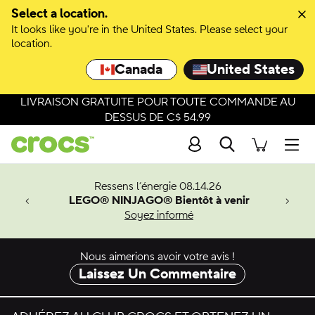
Passer à la sélection de couleurs
Select a location.
It looks like you're in the United States. Please select your
Passer aux détails du produit
location.
Canada
United States
LIVRAISON GRATUITE POUR TOUTE COMMANDE AU
DESSUS DE C$ 54.99
Recherche
Men
veaux
Ressens l’énergie 08.14.26
LEGO® NINJAGO® Bientôt à venir
er-Man.
Soyez informé
an
Nous aimerions avoir votre avis !
Laissez Un Commentaire