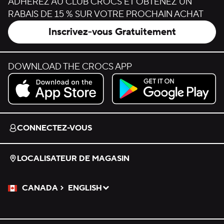
ADHÉREZ AU CLUB CROCS ET OBTENEZ UN
RABAIS DE 15 % SUR VOTRE PROCHAIN ACHAT
Inscrivez-vous Gratuitement
DOWNLOAD THE CROCS APP
Download on the App Store.
Get it on Google Play.
CONNECTEZ-VOUS
LOCALISATEUR DE MAGASIN
CANADA
ENGLISH
Veuillez sélectionner une langue
Sélectionné