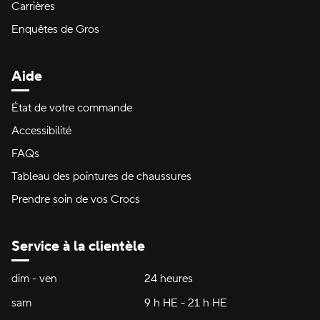
Carrières
Enquêtes de Gros
Aide
État de votre commande
Accessibilité
FAQs
Tableau des pointures de chaussures
Prendre soin de vos Crocs
Service à la clientèle
Heures d'ouverture:
dim - ven
dimanche à vendredi
24 heures
24 heures
sam
samedi
9 h HE - 21 h HE
9 h HE - 21 h HE