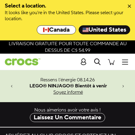
Passer à la sélection de couleurs
Select a location.
It looks like you're in the United States. Please select your
Passer aux détails du produit
location.
Canada
United States
LIVRAISON GRATUITE POUR TOUTE COMMANDE AU
DESSUS DE C$ 54.99
Recherche
Men
veaux
Ressens l’énergie 08.14.26
LEGO® NINJAGO® Bientôt à venir
er-Man.
Soyez informé
an
Nous aimerions avoir votre avis !
Laissez Un Commentaire