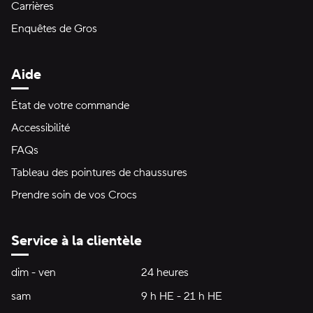
Carrières
Enquêtes de Gros
Aide
État de votre commande
Accessibilité
FAQs
Tableau des pointures de chaussures
Prendre soin de vos Crocs
Service à la clientèle
Heures d'ouverture:
dim - ven
dimanche à vendredi
24 heures
24 heures
sam
samedi
9 h HE - 21 h HE
9 h HE - 21 h HE