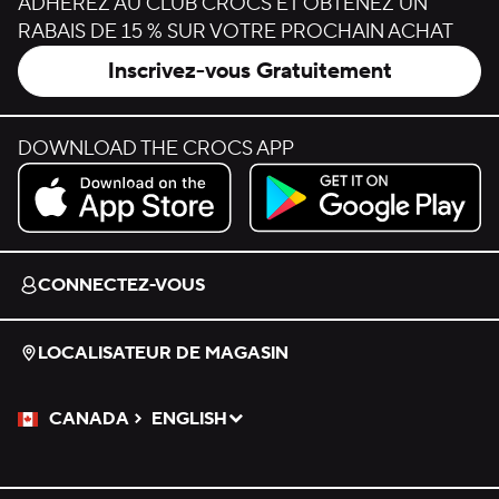
ADHÉREZ AU CLUB CROCS ET OBTENEZ UN
RABAIS DE 15 % SUR VOTRE PROCHAIN ACHAT
Inscrivez-vous Gratuitement
DOWNLOAD THE CROCS APP
Download on the App Store.
Get it on Google Play.
CONNECTEZ-VOUS
LOCALISATEUR DE MAGASIN
CANADA
ENGLISH
Veuillez sélectionner une langue
Sélectionné