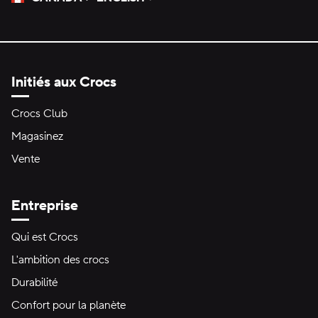
Veuillez sélectionner une langue
Sélectionné
Initiés aux Crocs
Crocs Club
Magasinez
Vente
Entreprise
Qui est Crocs
L'ambition des crocs
Durabilité
Confort pour la planète