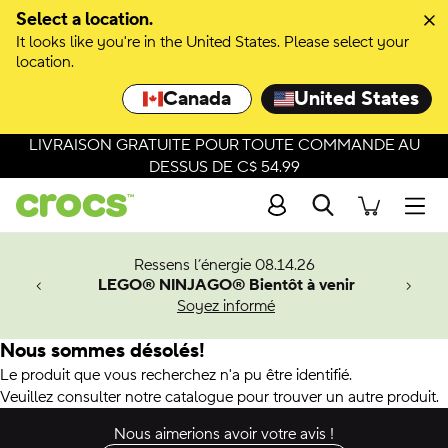
Select a location.
It looks like you're in the United States. Please select your
location.
Canada
United States
LIVRAISON GRATUITE POUR TOUTE COMMANDE AU
DESSUS DE C$ 54.99
Recherche
Men
veaux
Ressens l’énergie 08.14.26
LEGO® NINJAGO® Bientôt à venir
er-Man.
Soyez informé
an
Nous sommes désolés!
Le produit que vous recherchez n'a pu être identifié.
Veuillez consulter notre catalogue pour trouver un autre produit.
Nous aimerions avoir votre avis !