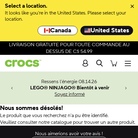
Select a location.
It looks like you're in the United States. Please select your
location.
Canada
United States
LIVRAISON GRATUITE POUR TOUTE COMMANDE AU
DESSUS DE C$ 54.99
Recherche
Men
veaux
Ressens l’énergie 08.14.26
LEGO® NINJAGO® Bientôt à venir
er-Man.
Soyez informé
an
Nous sommes désolés!
Le produit que vous recherchez n'a pu être identifié.
Veuillez consulter notre catalogue pour trouver un autre produit.
Nous aimerions avoir votre avis !