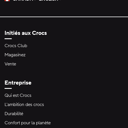
Veuillez sélectionner une langue
Sélectionné
Initiés aux Crocs
Crocs Club
Magasinez
Vente
Entreprise
Qui est Crocs
L'ambition des crocs
Durabilité
Confort pour la planète