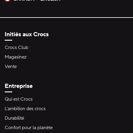
Veuillez sélectionner une langue
Sélectionné
Initiés aux Crocs
Crocs Club
Magasinez
Vente
Entreprise
Qui est Crocs
L'ambition des crocs
Durabilité
Confort pour la planète