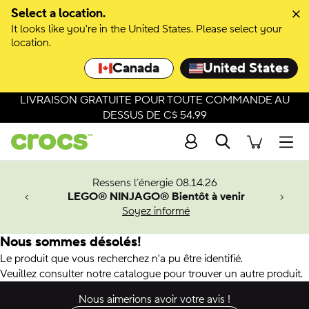
Select a location.
It looks like you're in the United States. Please select your
location.
Canada
United States
LIVRAISON GRATUITE POUR TOUTE COMMANDE AU
DESSUS DE C$ 54.99
Recherche
Men
veaux
Ressens l’énergie 08.14.26
LEGO® NINJAGO® Bientôt à venir
er-Man.
Soyez informé
an
Nous sommes désolés!
Le produit que vous recherchez n'a pu être identifié.
Veuillez consulter notre catalogue pour trouver un autre produit.
Nous aimerions avoir votre avis !