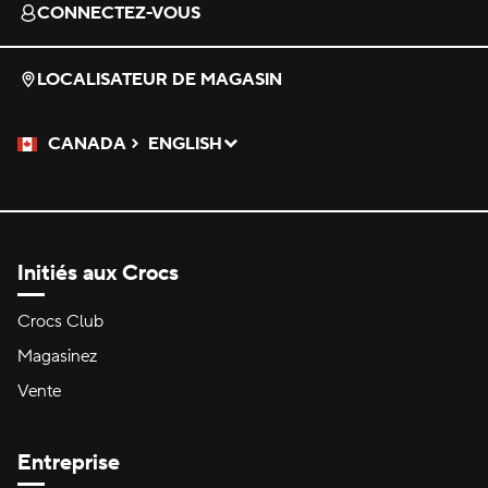
CONNECTEZ-VOUS
LOCALISATEUR DE MAGASIN
CANADA
ENGLISH
Veuillez sélectionner une langue
Sélectionné
Initiés aux Crocs
Crocs Club
Magasinez
Vente
Entreprise