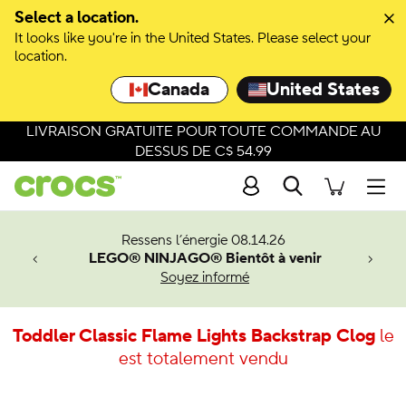
Select a location.
It looks like you're in the United States. Please select your
location.
Canada
United States
LIVRAISON GRATUITE POUR TOUTE COMMANDE AU
DESSUS DE C$ 54.99
Recherche
Men
veaux
Ressens l’énergie 08.14.26
LEGO® NINJAGO® Bientôt à venir
er-Man.
Soyez informé
an
Toddler Classic Flame Lights Backstrap Clog
le
est totalement vendu