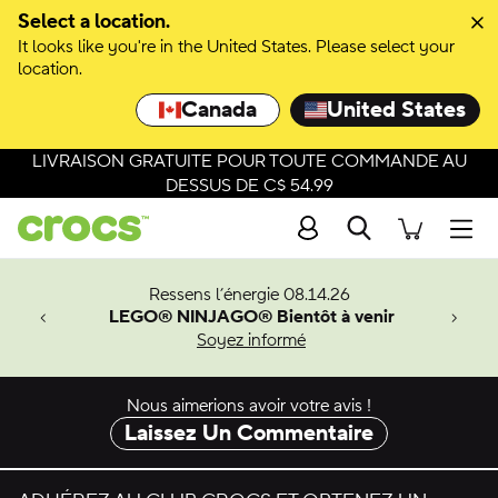
Passer à la sélection de couleurs
Select a location.
It looks like you're in the United States. Please select your
Passer aux détails du produit
location.
Canada
United States
LIVRAISON GRATUITE POUR TOUTE COMMANDE AU
DESSUS DE C$ 54.99
Recherche
Men
veaux
Ressens l’énergie 08.14.26
LEGO® NINJAGO® Bientôt à venir
er-Man.
Soyez informé
an
Nous aimerions avoir votre avis !
Laissez Un Commentaire