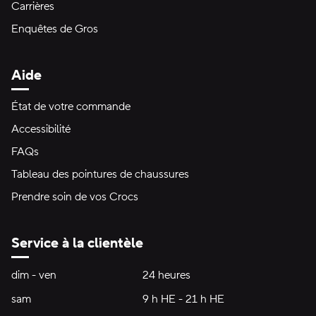
Carrières
Enquêtes de Gros
Aide
État de votre commande
Accessibilité
FAQs
Tableau des pointures de chaussures
Prendre soin de vos Crocs
Service à la clientèle
Heures d'ouverture:
dim - ven
dimanche à vendredi
24 heures
24 heures
sam
samedi
9 h HE - 21 h HE
9 h HE - 21 h HE