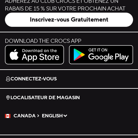
ADHÉREZ AU CLUB CROCS ET OBTENEZ UN
RABAIS DE 15 % SUR VOTRE PROCHAIN ACHAT
Inscrivez-vous Gratuitement
DOWNLOAD THE CROCS APP
Download on the App Store.
Get it on Google Play.
CONNECTEZ-VOUS
LOCALISATEUR DE MAGASIN
CANADA
ENGLISH
Veuillez sélectionner une langue
Sélectionné