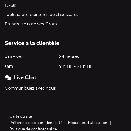
FAQs
Tableau des pointures de chaussures
Prendre soin de vos Crocs
Service à la clientèle
Heures d'ouverture:
dim - ven
dimanche à vendredi
24 heures
24 heures
sam
samedi
9 h HE - 21 h HE
9 h HE - 21 h HE
Live Chat
Communiquez avec nous
Carte du site
Préférences de confidentialité
Modalités d’utilisation
Politique de confidentialité