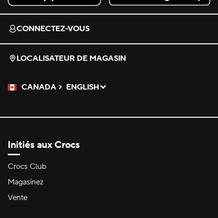
Download on the App Store.
Get it on Google Play.
CONNECTEZ-VOUS
LOCALISATEUR DE MAGASIN
CANADA
ENGLISH
Veuillez sélectionner une langue
Sélectionné
Initiés aux Crocs
Crocs Club
Magasinez
Vente