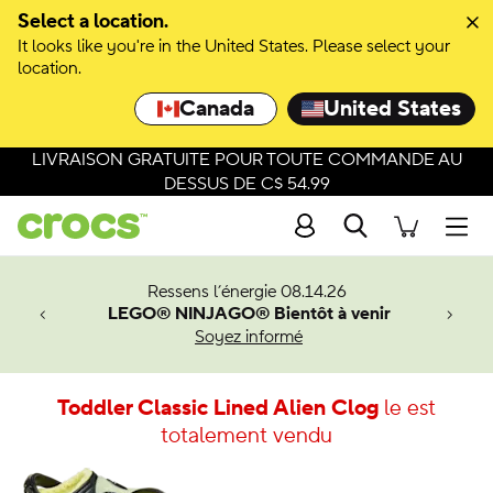
Select a location.
It looks like you're in the United States. Please select your
location.
Canada
United States
LIVRAISON GRATUITE POUR TOUTE COMMANDE AU
DESSUS DE C$ 54.99
Recherche
Men
veaux
Ressens l’énergie 08.14.26
LEGO® NINJAGO® Bientôt à venir
er-Man.
Soyez informé
an
Toddler Classic Lined Alien Clog
le est
totalement vendu