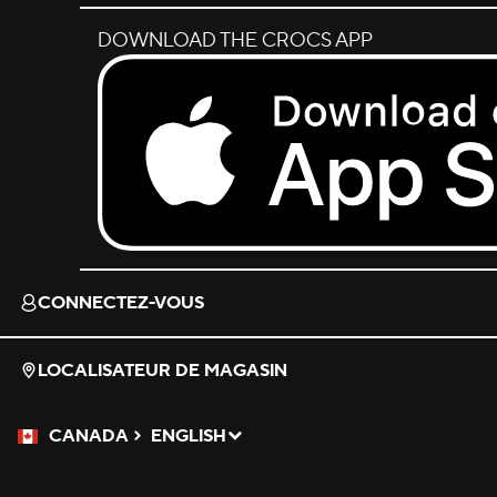
DOWNLOAD THE CROCS APP
Download on the App Store.
CONNECTEZ-VOUS
LOCALISATEUR DE MAGASIN
CANADA
ENGLISH
Veuillez sélectionner une langue
Sélectionné