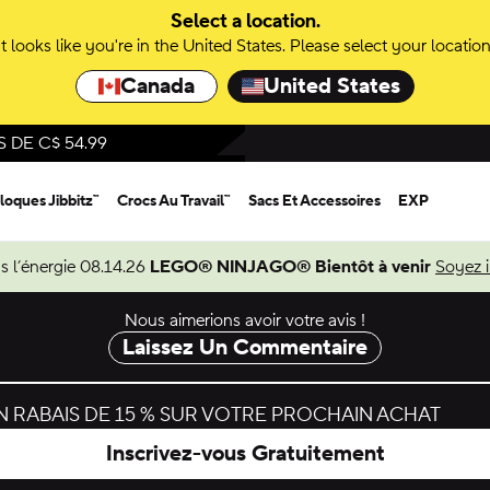
Select a location.
It looks like you're in the United States. Please select your location
Canada
United States
DE C$ 54.99
loques Jibbitz™
Crocs Au Travail™
Sacs Et Accessoires
EXP
s l’énergie 08.14.26
LEGO® NINJAGO® Bientôt à venir
Soyez 
Nous aimerions avoir votre avis !
Laissez Un Commentaire
 RABAIS DE 15 % SUR VOTRE PROCHAIN ACHAT
Inscrivez-vous Gratuitement