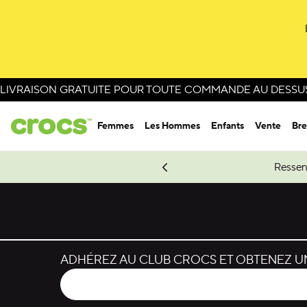
Passer à la sélection de couleurs
Passer aux détails du produit
LIVRAISON GRATUITE POUR TOUTE COMMANDE AU DESSUS 
Femmes
Les Hommes
Enfants
Vente
Bre
e Spider-Man.
Magasinez Spider-Man
Ressen
ADHÉREZ AU CLUB CROCS ET OBTENEZ UN