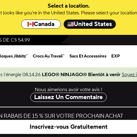
Select a location.
It looks like you're in the United States. Please select your location
Canada
United States
DE C$ 54.99
loques Jibbitz™
Crocs Au Travail™
Sacs Et Accessoires
EXP
s l’énergie 08.14.26
LEGO® NINJAGO® Bientôt à venir
Soyez 
Nous aimerions avoir votre avis !
Laissez Un Commentaire
 RABAIS DE 15 % SUR VOTRE PROCHAIN ACHAT
Inscrivez-vous Gratuitement