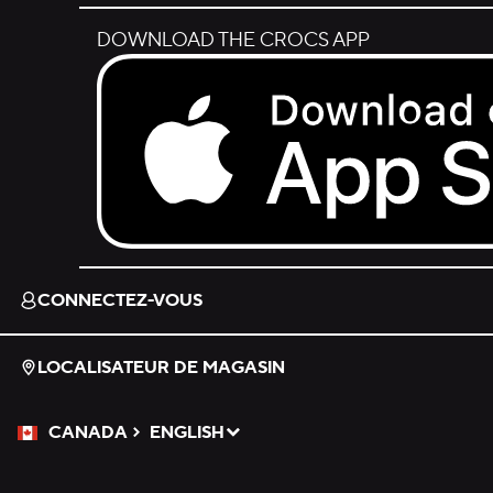
DOWNLOAD THE CROCS APP
Download on the App Store.
CONNECTEZ-VOUS
LOCALISATEUR DE MAGASIN
CANADA
ENGLISH
Veuillez sélectionner une langue
Sélectionné