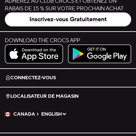
ADHÉREZ AU CLUB CROCS ET OBTENEZ UN
RABAIS DE 15 % SUR VOTRE PROCHAIN ACHAT
Inscrivez-vous Gratuitement
DOWNLOAD THE CROCS APP
Download on the App Store.
Get it on Google Play.
CONNECTEZ-VOUS
LOCALISATEUR DE MAGASIN
CANADA
ENGLISH
Veuillez sélectionner une langue
Sélectionné