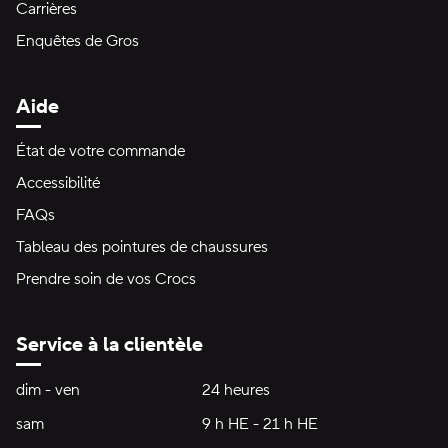
Carrières
Enquêtes de Gros
Aide
État de votre commande
Accessibilité
FAQs
Tableau des pointures de chaussures
Prendre soin de vos Crocs
Service à la clientèle
Heures d'ouverture:
dim - ven
dimanche à vendredi
24 heures
24 heures
sam
samedi
9 h HE - 21 h HE
9 h HE - 21 h HE