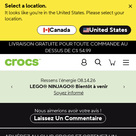
Passer à la sélection de couleurs
Select a location.
It looks like you're in the United States. Please select your
Passer aux détails du produit
location.
Canada
United States
LIVRAISON GRATUITE POUR TOUTE COMMANDE AU
DESSUS DE C$ 54.99
Recherche
Men
veaux
Ressens l’énergie 08.14.26
LEGO® NINJAGO® Bientôt à venir
er-Man.
Soyez informé
an
Nous aimerions avoir votre avis !
Laissez Un Commentaire