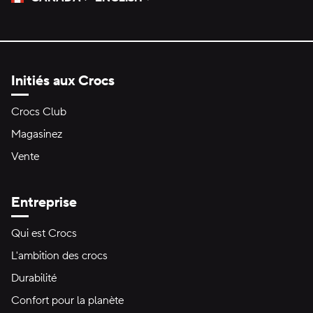
Veuillez sélectionner une langue
Sélectionné
Initiés aux Crocs
Crocs Club
Magasinez
Vente
Entreprise
Qui est Crocs
L'ambition des crocs
Durabilité
Confort pour la planète