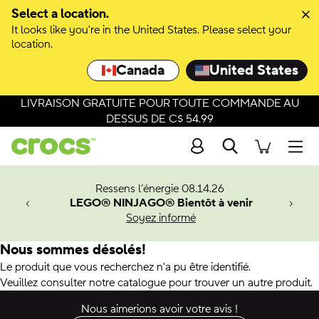
Select a location.
It looks like you're in the United States. Please select your
location.
Canada
United States
LIVRAISON GRATUITE POUR TOUTE COMMANDE AU
DESSUS DE C$ 54.99
Recherche
Men
veaux
Ressens l’énergie 08.14.26
LEGO® NINJAGO® Bientôt à venir
er-Man.
Soyez informé
an
Nous sommes désolés!
Le produit que vous recherchez n'a pu être identifié.
Veuillez consulter notre catalogue pour trouver un autre produit.
Nous aimerions avoir votre avis !