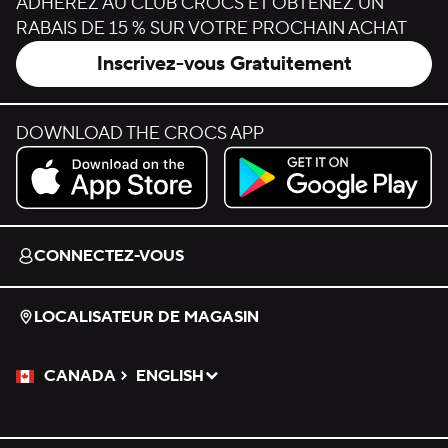
ADHÉREZ AU CLUB CROCS ET OBTENEZ UN
RABAIS DE 15 % SUR VOTRE PROCHAIN ACHAT
Inscrivez-vous Gratuitement
DOWNLOAD THE CROCS APP
Download on the App Store.
Get it on Google Play.
CONNECTEZ-VOUS
LOCALISATEUR DE MAGASIN
CANADA
ENGLISH
Veuillez sélectionner une langue
Sélectionné