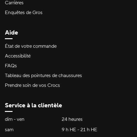
Carrières
Enquêtes de Gros
Aide
État de votre commande
Accessibilité
FAQs
Tableau des pointures de chaussures
Prendre soin de vos Crocs
Service à la clientèle
Heures d'ouverture:
dim - ven
dimanche à vendredi
24 heures
24 heures
sam
samedi
9 h HE - 21 h HE
9 h HE - 21 h HE