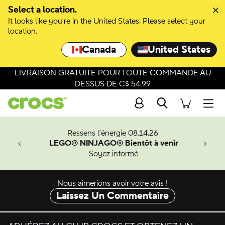
Select a location.
It looks like you're in the United States. Please select your
location.
Canada
United States
LIVRAISON GRATUITE POUR TOUTE COMMANDE AU
DESSUS DE C$ 54.99
Recherche
Men
veaux
Ressens l’énergie 08.14.26
LEGO® NINJAGO® Bientôt à venir
er-Man.
Soyez informé
an
Nous aimerions avoir votre avis !
Laissez Un Commentaire