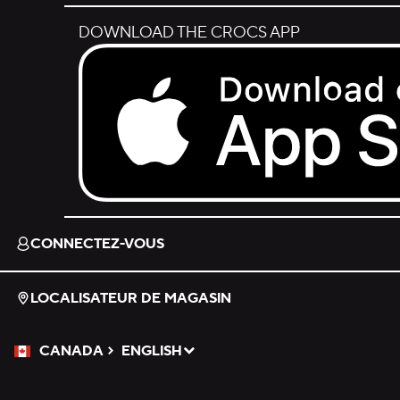
DOWNLOAD THE CROCS APP
Download on the App Store.
CONNECTEZ-VOUS
LOCALISATEUR DE MAGASIN
CANADA
ENGLISH
Veuillez sélectionner une langue
Sélectionné