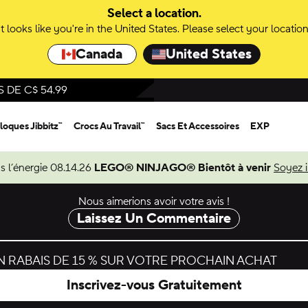
Select a location.
It looks like you're in the United States. Please select your location
Canada
United States
DE C$ 54.99
loques Jibbitz™
Crocs Au Travail™
Sacs Et Accessoires
EXP
s l’énergie 08.14.26
LEGO® NINJAGO® Bientôt à venir
Soyez 
Nous aimerions avoir votre avis !
Laissez Un Commentaire
 RABAIS DE 15 % SUR VOTRE PROCHAIN ACHAT
Inscrivez-vous Gratuitement