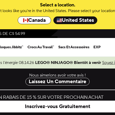
Select a location.
It looks like you're in the United States. Please select your location
Canada
United States
DE C$ 54.99
loques Jibbitz™
Crocs Au Travail™
Sacs Et Accessoires
EXP
s l’énergie 08.14.26
LEGO® NINJAGO® Bientôt à venir
Soyez 
Nous aimerions avoir votre avis !
Laissez Un Commentaire
 RABAIS DE 15 % SUR VOTRE PROCHAIN ACHAT
Inscrivez-vous Gratuitement