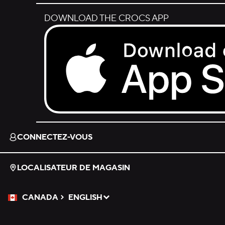
DOWNLOAD THE CROCS APP
Download on the App Store.
CONNECTEZ-VOUS
LOCALISATEUR DE MAGASIN
CANADA
ENGLISH
Veuillez sélectionner une langue
Sélectionné