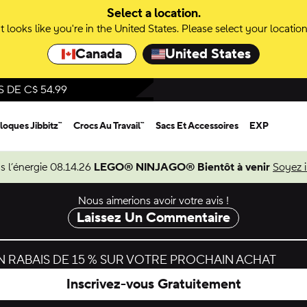
Select a location.
It looks like you're in the United States. Please select your location
Canada
United States
DE C$ 54.99
loques Jibbitz™
Crocs Au Travail™
Sacs Et Accessoires
EXP
s l’énergie 08.14.26
LEGO® NINJAGO® Bientôt à venir
Soyez 
Nous aimerions avoir votre avis !
Laissez Un Commentaire
 RABAIS DE 15 % SUR VOTRE PROCHAIN ACHAT
Inscrivez-vous Gratuitement