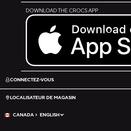
DOWNLOAD THE CROCS APP
Download on the App Store.
CONNECTEZ-VOUS
LOCALISATEUR DE MAGASIN
CANADA
ENGLISH
Veuillez sélectionner une langue
Sélectionné