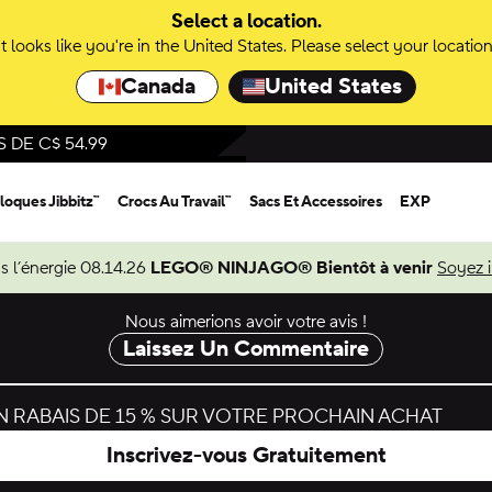
Select a location.
It looks like you're in the United States. Please select your location
Canada
United States
DE C$ 54.99
loques Jibbitz™
Crocs Au Travail™
Sacs Et Accessoires
EXP
s l’énergie 08.14.26
LEGO® NINJAGO® Bientôt à venir
Soyez 
Nous aimerions avoir votre avis !
Laissez Un Commentaire
 RABAIS DE 15 % SUR VOTRE PROCHAIN ACHAT
Inscrivez-vous Gratuitement