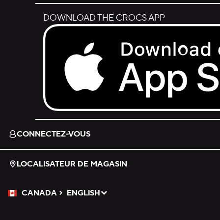
DOWNLOAD THE CROCS APP
Download on the App Store.
CONNECTEZ-VOUS
LOCALISATEUR DE MAGASIN
CANADA
ENGLISH
Veuillez sélectionner une langue
Sélectionné