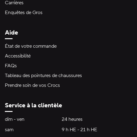
Carrières
Enquêtes de Gros
Aide
État de votre commande
Accessibilité
FAQs
Tableau des pointures de chaussures
Prendre soin de vos Crocs
Service à la clientèle
Heures d'ouverture:
dim - ven
dimanche à vendredi
24 heures
24 heures
sam
samedi
9 h HE - 21 h HE
9 h HE - 21 h HE