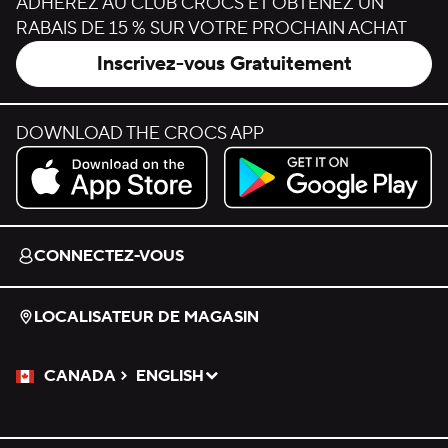
ADHÉREZ AU CLUB CROCS ET OBTENEZ UN
RABAIS DE 15 % SUR VOTRE PROCHAIN ACHAT
Inscrivez-vous Gratuitement
DOWNLOAD THE CROCS APP
Download on the App Store.
Get it on Google Play.
CONNECTEZ-VOUS
LOCALISATEUR DE MAGASIN
CANADA
ENGLISH
Veuillez sélectionner une langue
Sélectionné