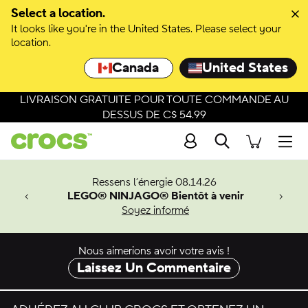
Select a location.
It looks like you're in the United States. Please select your
location.
Canada
United States
LIVRAISON GRATUITE POUR TOUTE COMMANDE AU
DESSUS DE C$ 54.99
Recherche
Men
veaux
Ressens l’énergie 08.14.26
LEGO® NINJAGO® Bientôt à venir
er-Man.
Soyez informé
an
Nous aimerions avoir votre avis !
Laissez Un Commentaire