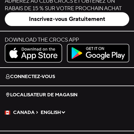
ADHÉREZ AU CLUB CROCS ET OBTENEZ UN
RABAIS DE 15 % SUR VOTRE PROCHAIN ACHAT
Inscrivez-vous Gratuitement
DOWNLOAD THE CROCS APP
Download on the App Store.
Get it on Google Play.
CONNECTEZ-VOUS
LOCALISATEUR DE MAGASIN
CANADA
ENGLISH
Veuillez sélectionner une langue
Sélectionné