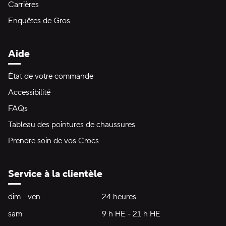
Carrières
Enquêtes de Gros
Aide
État de votre commande
Accessibilité
FAQs
Tableau des pointures de chaussures
Prendre soin de vos Crocs
Service à la clientèle
Heures d'ouverture:
dim - ven
dimanche à vendredi
24 heures
24 heures
sam
samedi
9 h HE - 21 h HE
9 h HE - 21 h HE