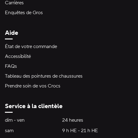
Carrières
Enquêtes de Gros
Aide
État de votre commande
Accessibilité
FAQs
Tableau des pointures de chaussures
Prendre soin de vos Crocs
Service à la clientèle
Heures d'ouverture:
dim - ven
dimanche à vendredi
24 heures
24 heures
sam
samedi
9 h HE - 21 h HE
9 h HE - 21 h HE