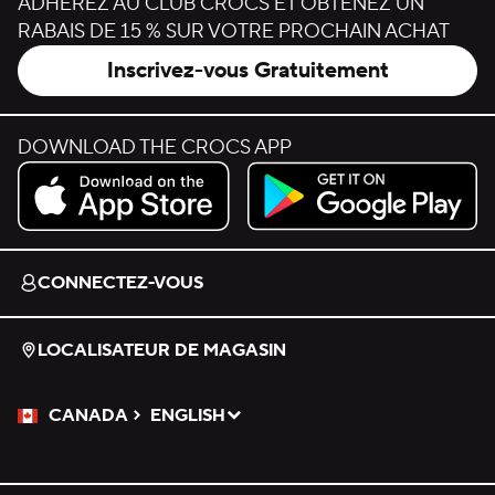
ADHÉREZ AU CLUB CROCS ET OBTENEZ UN
RABAIS DE 15 % SUR VOTRE PROCHAIN ACHAT
Inscrivez-vous Gratuitement
DOWNLOAD THE CROCS APP
Download on the App Store.
Get it on Google Play.
CONNECTEZ-VOUS
LOCALISATEUR DE MAGASIN
CANADA
ENGLISH
Veuillez sélectionner une langue
Sélectionné