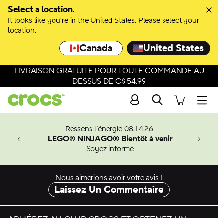
Select a location.
It looks like you're in the United States. Please select your
location.
Canada
United States
LIVRAISON GRATUITE POUR TOUTE COMMANDE AU
DESSUS DE C$ 54.99
Recherche
Men
veaux
Ressens l’énergie 08.14.26
LEGO® NINJAGO® Bientôt à venir
er-Man.
Soyez informé
an
Nous aimerions avoir votre avis !
Laissez Un Commentaire