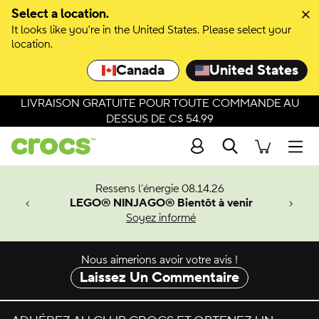
Select a location.
It looks like you're in the United States. Please select your
location.
Canada
United States
LIVRAISON GRATUITE POUR TOUTE COMMANDE AU
DESSUS DE C$ 54.99
Recherche
Men
veaux
Ressens l’énergie 08.14.26
LEGO® NINJAGO® Bientôt à venir
er-Man.
Soyez informé
an
Nous aimerions avoir votre avis !
Laissez Un Commentaire