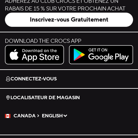
ADHÉREZ AU CLUB CROCS ET OBTENEZ UN
RABAIS DE 15 % SUR VOTRE PROCHAIN ACHAT
Inscrivez-vous Gratuitement
DOWNLOAD THE CROCS APP
Download on the App Store.
Get it on Google Play.
CONNECTEZ-VOUS
LOCALISATEUR DE MAGASIN
CANADA
ENGLISH
Veuillez sélectionner une langue
Sélectionné