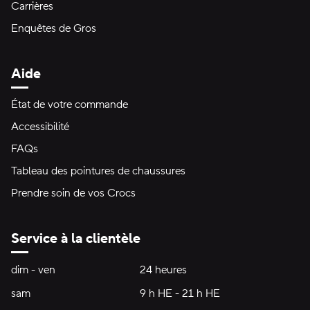
Carrières
Enquêtes de Gros
Aide
État de votre commande
Accessibilité
FAQs
Tableau des pointures de chaussures
Prendre soin de vos Crocs
Service à la clientèle
Heures d'ouverture:
dim - ven
dimanche à vendredi
24 heures
24 heures
sam
samedi
9 h HE - 21 h HE
9 h HE - 21 h HE