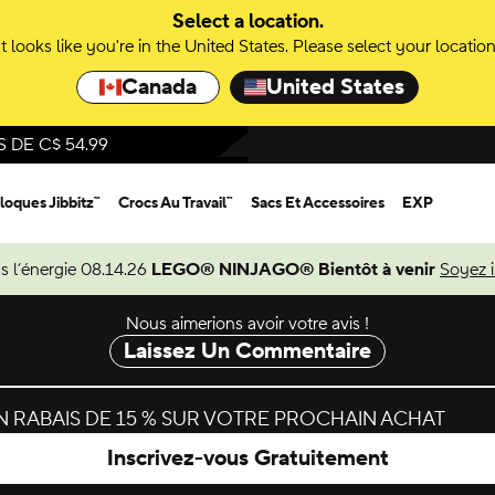
Select a location.
It looks like you're in the United States. Please select your location
Canada
United States
DE C$ 54.99
loques Jibbitz™
Crocs Au Travail™
Sacs Et Accessoires
EXP
s l’énergie 08.14.26
LEGO® NINJAGO® Bientôt à venir
Soyez 
Nous aimerions avoir votre avis !
Laissez Un Commentaire
 RABAIS DE 15 % SUR VOTRE PROCHAIN ACHAT
Inscrivez-vous Gratuitement