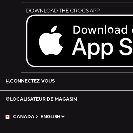
DOWNLOAD THE CROCS APP
Download on the App Store.
CONNECTEZ-VOUS
LOCALISATEUR DE MAGASIN
CANADA
ENGLISH
Veuillez sélectionner une langue
Sélectionné