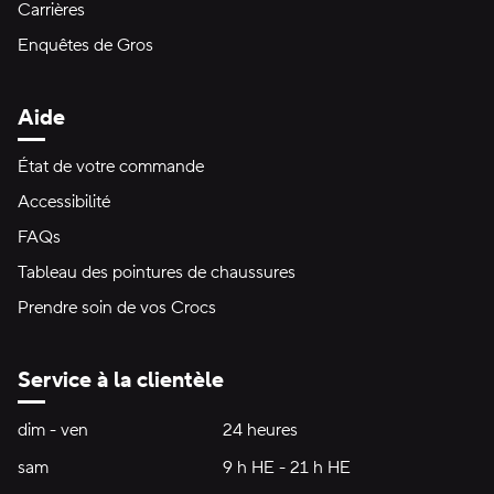
Carrières
Enquêtes de Gros
Aide
État de votre commande
Accessibilité
FAQs
Tableau des pointures de chaussures
Prendre soin de vos Crocs
Service à la clientèle
Heures d'ouverture:
dim - ven
dimanche à vendredi
24 heures
24 heures
sam
samedi
9 h HE - 21 h HE
9 h HE - 21 h HE