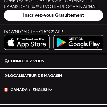
ADHÉREZ AU CLUB CROCS ET OBTENEZ UN
RABAIS DE 15 % SUR VOTRE PROCHAIN ACHAT
Inscrivez-vous Gratuitement
DOWNLOAD THE CROCS APP
Download on the App Store.
Get it on Google Play.
CONNECTEZ-VOUS
LOCALISATEUR DE MAGASIN
CANADA
ENGLISH
Veuillez sélectionner une langue
Sélectionné