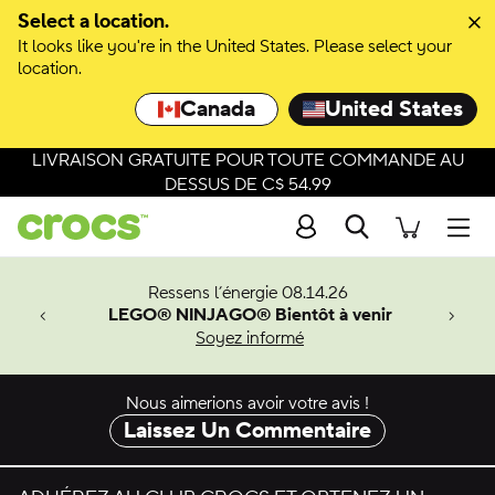
Select a location.
It looks like you're in the United States. Please select your
location.
Canada
United States
LIVRAISON GRATUITE POUR TOUTE COMMANDE AU
DESSUS DE C$ 54.99
Recherche
Men
veaux
Ressens l’énergie 08.14.26
LEGO® NINJAGO® Bientôt à venir
er-Man.
Soyez informé
an
Nous aimerions avoir votre avis !
Laissez Un Commentaire