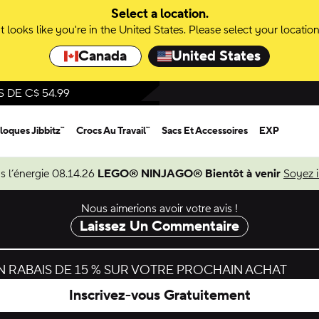
Select a location.
It looks like you're in the United States. Please select your location
Canada
United States
DE C$ 54.99
loques Jibbitz™
Crocs Au Travail™
Sacs Et Accessoires
EXP
s l’énergie 08.14.26
LEGO® NINJAGO® Bientôt à venir
Soyez 
Nous aimerions avoir votre avis !
Laissez Un Commentaire
 RABAIS DE 15 % SUR VOTRE PROCHAIN ACHAT
Inscrivez-vous Gratuitement