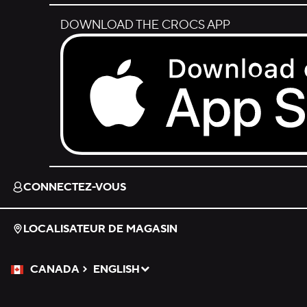
DOWNLOAD THE CROCS APP
Download on the App Store.
CONNECTEZ-VOUS
LOCALISATEUR DE MAGASIN
CANADA
ENGLISH
Veuillez sélectionner une langue
Sélectionné