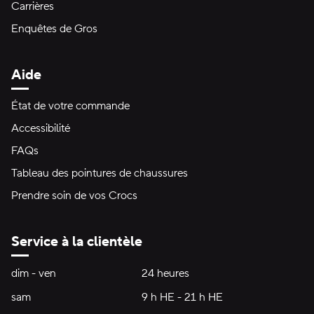
Carrières
Enquêtes de Gros
Aide
État de votre commande
Accessibilité
FAQs
Tableau des pointures de chaussures
Prendre soin de vos Crocs
Service à la clientèle
Heures d'ouverture:
dim - ven
dimanche à vendredi
24 heures
24 heures
sam
samedi
9 h HE - 21 h HE
9 h HE - 21 h HE