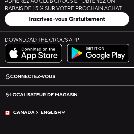
ADHÉREZ AU CLUB CROCS ET OBTENEZ UN
RABAIS DE 15 % SUR VOTRE PROCHAIN ACHAT
Inscrivez-vous Gratuitement
DOWNLOAD THE CROCS APP
Download on the App Store.
Get it on Google Play.
CONNECTEZ-VOUS
LOCALISATEUR DE MAGASIN
CANADA
ENGLISH
Veuillez sélectionner une langue
Sélectionné