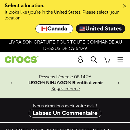
Select a location.
It looks like you're in the United States. Please select your
location.
Canada
United States
LIVRAISON GRATUITE POUR TOUTE COMMANDE AU
DESSUS DE C$ 54.99
Recherche
Men
veaux
Ressens l’énergie 08.14.26
LEGO® NINJAGO® Bientôt à venir
er-Man.
Soyez informé
an
Nous aimerions avoir votre avis !
Laissez Un Commentaire