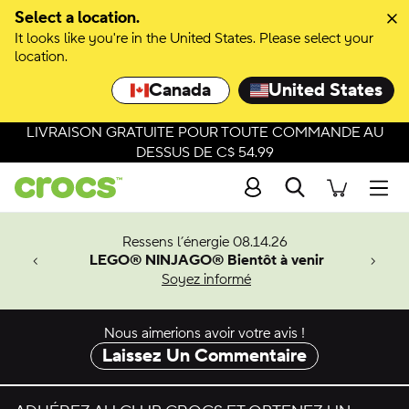
Select a location.
It looks like you're in the United States. Please select your
location.
Canada
United States
LIVRAISON GRATUITE POUR TOUTE COMMANDE AU
DESSUS DE C$ 54.99
Recherche
Men
veaux
Ressens l’énergie 08.14.26
LEGO® NINJAGO® Bientôt à venir
er-Man.
Soyez informé
an
Nous aimerions avoir votre avis !
Laissez Un Commentaire