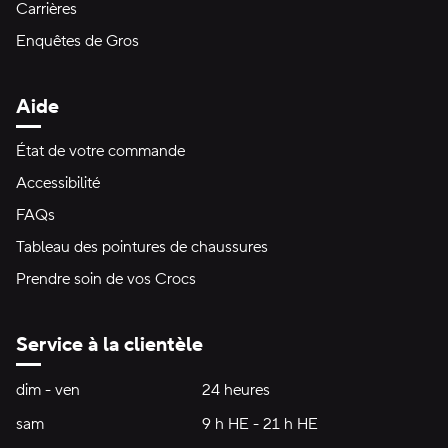
Carrières
Enquêtes de Gros
Aide
État de votre commande
Accessibilité
FAQs
Tableau des pointures de chaussures
Prendre soin de vos Crocs
Service à la clientèle
Heures d'ouverture:
dim - ven
dimanche à vendredi
24 heures
24 heures
sam
samedi
9 h HE - 21 h HE
9 h HE - 21 h HE