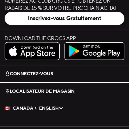
ADHÉREZ AU CLUB CROCS ET OBTENEZ UN
RABAIS DE 15 % SUR VOTRE PROCHAIN ACHAT
Inscrivez-vous Gratuitement
DOWNLOAD THE CROCS APP
Download on the App Store.
Get it on Google Play.
CONNECTEZ-VOUS
LOCALISATEUR DE MAGASIN
CANADA
ENGLISH
Veuillez sélectionner une langue
Sélectionné