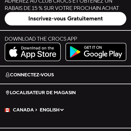
ADHÉREZ AU CLUB CROCS ET OBTENEZ UN
RABAIS DE 15 % SUR VOTRE PROCHAIN ACHAT
Inscrivez-vous Gratuitement
DOWNLOAD THE CROCS APP
Download on the App Store.
Get it on Google Play.
CONNECTEZ-VOUS
LOCALISATEUR DE MAGASIN
CANADA
ENGLISH
Veuillez sélectionner une langue
Sélectionné