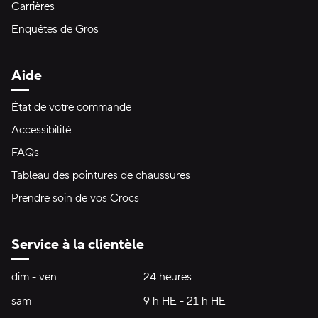
Carrières
Enquêtes de Gros
Aide
État de votre commande
Accessibilité
FAQs
Tableau des pointures de chaussures
Prendre soin de vos Crocs
Service à la clientèle
Heures d'ouverture:
dim - ven
dimanche à vendredi
24 heures
24 heures
sam
samedi
9 h HE - 21 h HE
9 h HE - 21 h HE