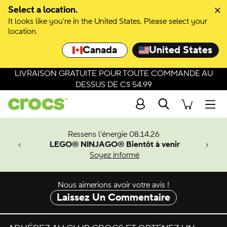
Select a location.
It looks like you're in the United States. Please select your
location.
Canada
United States
LIVRAISON GRATUITE POUR TOUTE COMMANDE AU
DESSUS DE C$ 54.99
Recherche
Men
veaux
Ressens l’énergie 08.14.26
LEGO® NINJAGO® Bientôt à venir
er-Man.
Soyez informé
an
Nous aimerions avoir votre avis !
Laissez Un Commentaire