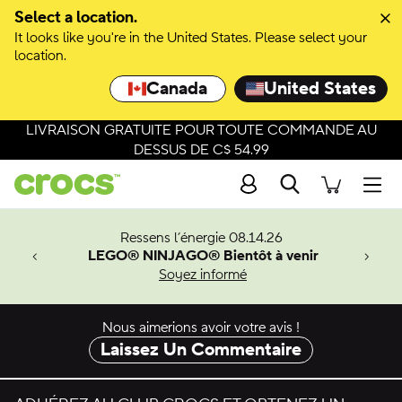
Select a location.
It looks like you're in the United States. Please select your
location.
Canada
United States
LIVRAISON GRATUITE POUR TOUTE COMMANDE AU
DESSUS DE C$ 54.99
Recherche
Men
veaux
Ressens l’énergie 08.14.26
LEGO® NINJAGO® Bientôt à venir
er-Man.
Soyez informé
an
Nous aimerions avoir votre avis !
Laissez Un Commentaire