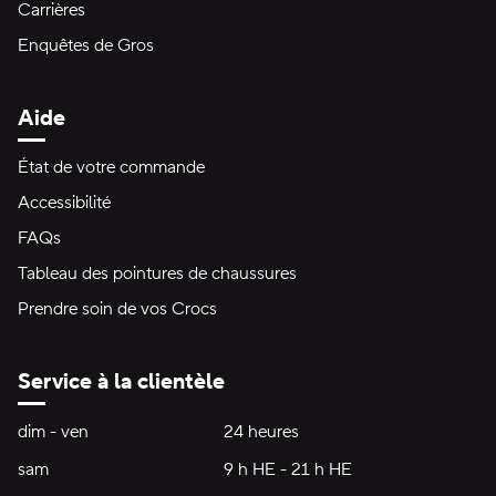
Carrières
Enquêtes de Gros
Aide
État de votre commande
Accessibilité
FAQs
Tableau des pointures de chaussures
Prendre soin de vos Crocs
Service à la clientèle
Heures d'ouverture:
dim - ven
dimanche à vendredi
24 heures
24 heures
sam
samedi
9 h HE - 21 h HE
9 h HE - 21 h HE