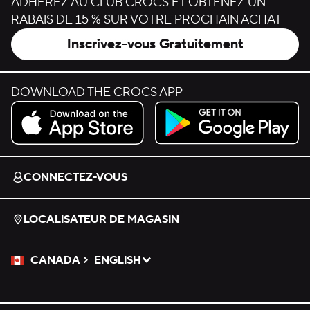
ADHÉREZ AU CLUB CROCS ET OBTENEZ UN
RABAIS DE 15 % SUR VOTRE PROCHAIN ACHAT
Inscrivez-vous Gratuitement
DOWNLOAD THE CROCS APP
Download on the App Store.
Get it on Google Play.
CONNECTEZ-VOUS
LOCALISATEUR DE MAGASIN
CANADA
ENGLISH
Veuillez sélectionner une langue
Sélectionné