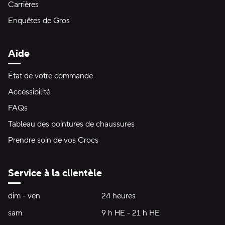
Carrières
Enquêtes de Gros
Aide
État de votre commande
Accessibilité
FAQs
Tableau des pointures de chaussures
Prendre soin de vos Crocs
Service à la clientèle
Heures d'ouverture:
dim - ven
dimanche à vendredi
24 heures
24 heures
sam
samedi
9 h HE - 21 h HE
9 h HE - 21 h HE