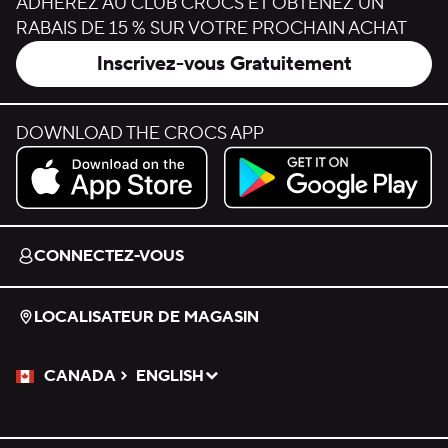
ADHÉREZ AU CLUB CROCS ET OBTENEZ UN
RABAIS DE 15 % SUR VOTRE PROCHAIN ACHAT
Inscrivez-vous Gratuitement
DOWNLOAD THE CROCS APP
Download on the App Store.
Get it on Google Play.
CONNECTEZ-VOUS
LOCALISATEUR DE MAGASIN
CANADA
ENGLISH
Veuillez sélectionner une langue
Sélectionné