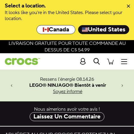
Select a location.
It looks like you're in the United States. Please select your
location.
Canada
United States
LIVRAISON GRATUITE POUR TOUTE COMMANDE AU
DESSUS DE C$ 54.99
Recherche
Men
veaux
Ressens l’énergie 08.14.26
LEGO® NINJAGO® Bientôt à venir
er-Man.
Soyez informé
an
Nous aimerions avoir votre avis !
Laissez Un Commentaire