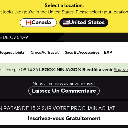
Select a location.
It looks like you're in the United States. Please select your location
Canada
United States
DE C$ 54.99
loques Jibbitz™
Crocs Au Travail™
Sacs Et Accessoires
EXP
s l’énergie 08.14.26
LEGO® NINJAGO® Bientôt à venir
Soyez 
Nous aimerions avoir votre avis !
Laissez Un Commentaire
 RABAIS DE 15 % SUR VOTRE PROCHAIN ACHAT
Inscrivez-vous Gratuitement