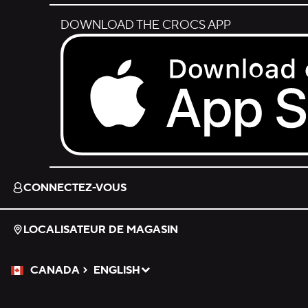
DOWNLOAD THE CROCS APP
Download on the App Store.
CONNECTEZ-VOUS
LOCALISATEUR DE MAGASIN
CANADA
ENGLISH
Veuillez sélectionner une langue
Sélectionné