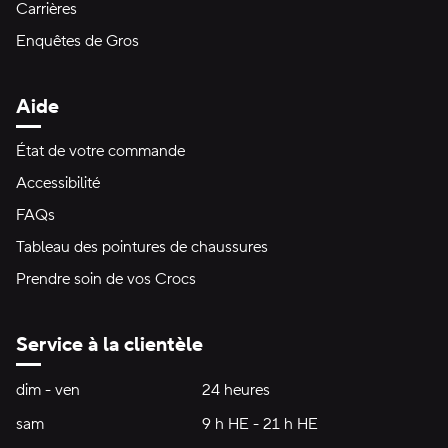
Carrières
Enquêtes de Gros
Aide
État de votre commande
Accessibilité
FAQs
Tableau des pointures de chaussures
Prendre soin de vos Crocs
Service à la clientèle
Heures d'ouverture:
dim - ven
dimanche à vendredi
24 heures
24 heures
sam
samedi
9 h HE - 21 h HE
9 h HE - 21 h HE