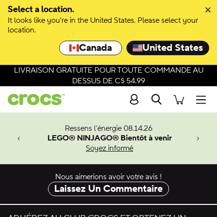
Select a location.
It looks like you're in the United States. Please select your
location.
Canada
United States
LIVRAISON GRATUITE POUR TOUTE COMMANDE AU
DESSUS DE C$ 54.99
Recherche
Men
veaux
Ressens l’énergie 08.14.26
LEGO® NINJAGO® Bientôt à venir
er-Man.
Soyez informé
an
Nous aimerions avoir votre avis !
Laissez Un Commentaire