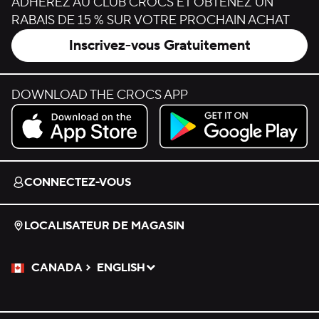
ADHÉREZ AU CLUB CROCS ET OBTENEZ UN
RABAIS DE 15 % SUR VOTRE PROCHAIN ACHAT
Inscrivez-vous Gratuitement
DOWNLOAD THE CROCS APP
Download on the App Store.
Get it on Google Play.
CONNECTEZ-VOUS
LOCALISATEUR DE MAGASIN
CANADA
ENGLISH
Veuillez sélectionner une langue
Sélectionné