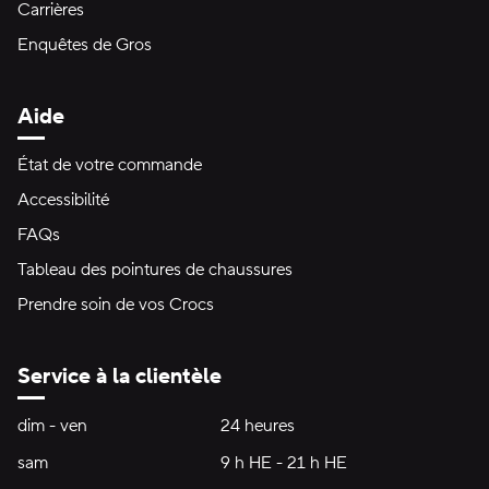
Carrières
Enquêtes de Gros
Aide
État de votre commande
Accessibilité
FAQs
Tableau des pointures de chaussures
Prendre soin de vos Crocs
Service à la clientèle
Heures d'ouverture:
dim - ven
dimanche à vendredi
24 heures
24 heures
sam
samedi
9 h HE - 21 h HE
9 h HE - 21 h HE