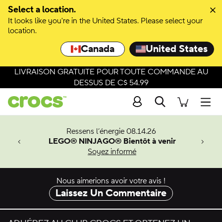
Select a location.
It looks like you're in the United States. Please select your
location.
Canada
United States
LIVRAISON GRATUITE POUR TOUTE COMMANDE AU
DESSUS DE C$ 54.99
Recherche
Men
veaux
Ressens l’énergie 08.14.26
LEGO® NINJAGO® Bientôt à venir
er-Man.
Soyez informé
an
Nous aimerions avoir votre avis !
Laissez Un Commentaire