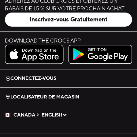
ADHÉREZ AU CLUB CROCS ET OBTENEZ UN
RABAIS DE 15 % SUR VOTRE PROCHAIN ACHAT
Inscrivez-vous Gratuitement
DOWNLOAD THE CROCS APP
Download on the App Store.
Get it on Google Play.
CONNECTEZ-VOUS
LOCALISATEUR DE MAGASIN
CANADA
ENGLISH
Veuillez sélectionner une langue
Sélectionné