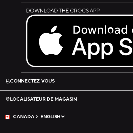
DOWNLOAD THE CROCS APP
Download on the App Store.
CONNECTEZ-VOUS
LOCALISATEUR DE MAGASIN
CANADA
ENGLISH
Veuillez sélectionner une langue
Sélectionné