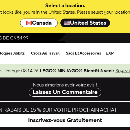
Select a location.
It looks like you're in the United States. Please select your location
Canada
United States
DE C$ 54.99
loques Jibbitz™
Crocs Au Travail™
Sacs Et Accessoires
EXP
s l’énergie 08.14.26
LEGO® NINJAGO® Bientôt à venir
Soyez 
Nous aimerions avoir votre avis !
Laissez Un Commentaire
 RABAIS DE 15 % SUR VOTRE PROCHAIN ACHAT
Inscrivez-vous Gratuitement